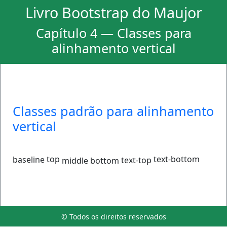
Livro Bootstrap do Maujor
Capítulo 4 — Classes para
alinhamento vertical
Classes padrão para alinhamento
vertical
top
text-bottom
baseline
text-top
middle
bottom
© Todos os direitos reservados